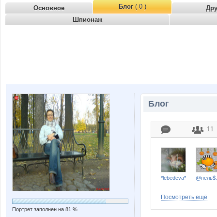
Блог
( 0 )
Основное
Др
Шпионаж
Блог
11
*lebedeva*
@пел
Посмотреть ещё
Портрет заполнен на 81 %