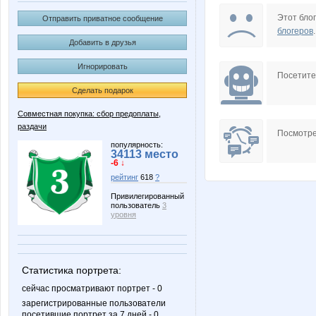
Irinabzina
Julia17
Этот блог
Отправить приватное сообщение
блогеров
.
Добавить в друзья
Игнорировать
Scarlett.22
Solar cel
Посетит
Сделать подарок
Совместная покупка: сбор предоплаты,
раздачи
irina26
julia080
Посмотре
популярность:
34113 место
-6 ↓
рейтинг
618
?
Аня*
Девочка Ле
Привилегированный
пользователь
3
уровня
Ручки Сестричка
Сигаре
Статистика портрета:
сейчас просматривают портрет - 0
зарегистрированные пользователи
посетившие портрет за 7 дней - 0